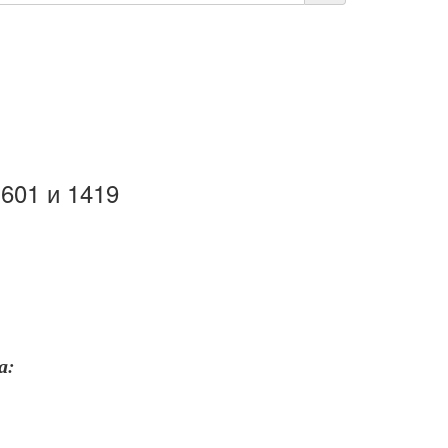
1601 и 1419
ра: